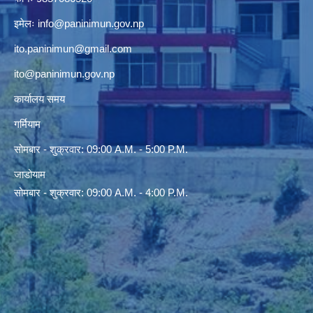
इमेलः
info@paninimun.gov.np
ito.paninimun@gmail.com
ito@paninimun.gov.np
कार्यालय समय
गर्मियाम
सोमबार - शुक्रवार: 09:00 A.M. - 5:00 P.M.
जाडोयाम
सोमबार - शुक्रवार: 09:00 A.M. - 4:00 P.M.