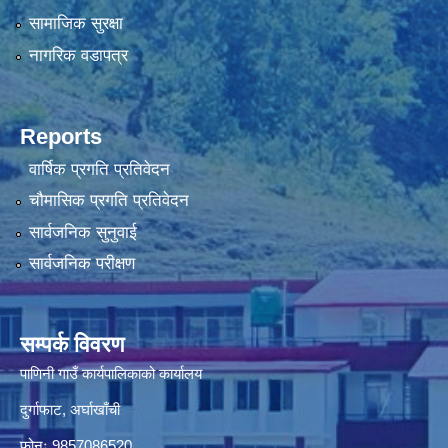
सामाजिक सुरक्षा
नागरिक वडापत्र
Reports
वार्षिक प्रगति प्रतिवेदन
चौमासिक प्रगति प्रतिवेदन
सार्वजनिक सुनुवाई
सार्वजनिक परीक्षण
सम्पर्क विवरण
पाणिनी गाउँ कार्यपालिकाको कार्यालय
दुर्गाफाट, अर्घाखाँची
फोनः 9857086520