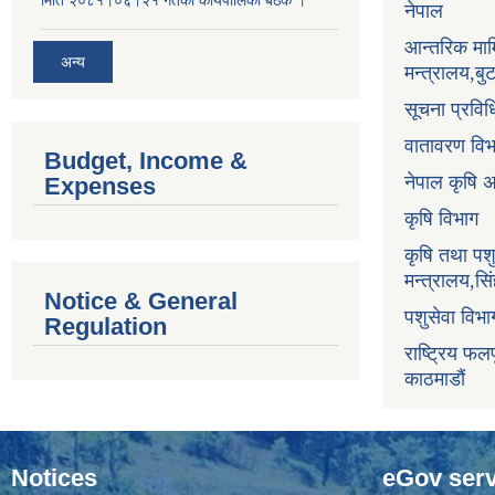
नेपाल
आन्तरिक माम
अन्य
मन्त्रालय,ब
सूचना प्रविध
वातावरण वि
Budget, Income &
नेपाल कृषि 
Expenses
कृषि विभाग
कृषि तथा पश
मन्त्रालय,सि
Notice & General
पशुसेवा विभ
Regulation
राष्ट्रिय फलफ
काठमाडौं
Notices
eGov serv