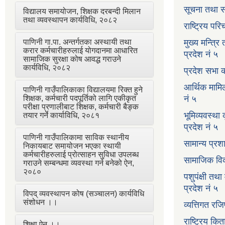
सूचना तथा स
विद्यालय समायोजन, शिक्षक दरबन्दी मिलान
तथा व्यवस्थापन कार्यविधि, २०८२
राष्ट्रिय प
पाणिनी गा.पा. अन्तर्गतका अस्थायी तथा
मुख्य मन्त्रि
करार कर्मचारीहरुलाई योगदानमा आधारित
प्रदेश नं ५
सामाजिक सुरक्षा कोष आवद्ध गराउने
कार्यविधि, २०८२
प्रदेश सभा क
आर्थिक मामि
पाणिनी गाउँपालिकाका विद्यालयमा रिक्त हुने
शिक्षक, कर्मचारी पदपूर्तिको लागि एकीकृत
नं ५
परीक्षा प्रणालीबाट शिक्षक, कर्मचारी बैङ्क
भूमिव्यवस्था
तयार गर्ने कार्याविधि, २०८१
प्रदेश नं ५
पाणिनी गाउँपालिकामा साविक स्थानीय
सामान्य प्रश
निकायबाट समायोजन भएका स्थायी
कर्मचारीहरुलाई प्रोत्साहन सुविधा उपलब्ध
सामाजिक विक
गराउने सम्बन्धमा व्यवस्था गर्न बनेको ऐन,
२०८०
पशुपंक्षी तथा
प्रदेश नं ५
विपद् व्यवस्थापन कोष (सञ्चालन) कार्यविधि
संशोधन ।।
व्यत्तिगत रजि
राष्ट्रिय कि
शिक्षा ऐन ।।