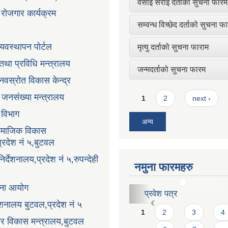
वसाइ सराइ दर्ताको सुचना फारम
ी रोजगार कार्यक्रम
सम्वन्ध विच्छेद दर्ताको सुचना फ
्यवस्थापन पोर्टल
मृत्यु दर्ताको सुचना फाराम
न तथा प्रविधि मन्त्रालय
जन्मदर्ताको सुचना फारम
ानवस्रोत विकास केन्द्र
Pages
ा जनसंख्या मन्त्रालय
1
2
next ›
ा विभाग
अन्य
सामाजिक विकास
प्रदेश नं ५,बुटवल
र्देशनालय,प्रदेश नं ५,रुपन्देही
नमुना फारमहरु
ोजना आयोग
प्रवेश पत्र
करार सेवाको लागि दरखास्
्देशनालय बुटवल,प्रदेश नं ५
Pages
1
2
3
4
धार विकास मन्त्रालय,बुटवल