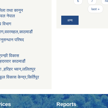
6
7
ne
last »
िला तथा कानुन
ुटवल नेपाल
अन्य
ि विभाग
भाग,ववरमहल,काठमाडौं
अनुसन्धान परिषद
ुपन्छी विकास
ंहदरवार काठमाडौं
ाग ,हरिहर भवन,ललितपुर
ूल विकास केन्द्र,किर्तिपूर
ices
Reports