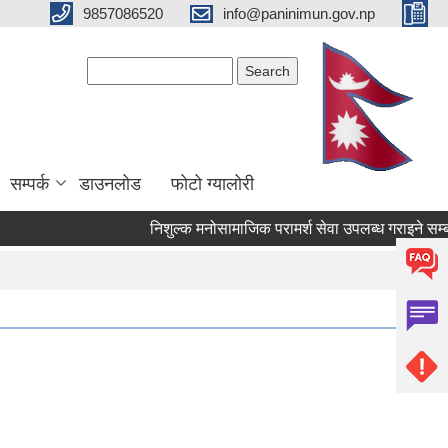
9857086520
info@paninimun.gov.np
Search form
Search
सम्पर्क
डाउनलोड
फोटो ग्यालोरी
निशुल्क मनोसामाजिक परामर्श सेवा उपलब्ध गराइने सम्बन्धि सू