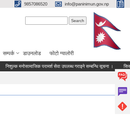
9857086520
info@paninimun.gov.np
Search form
Search
सम्पर्क
डाउनलोड
फोटो ग्यालोरी
ुल्क मनोसामाजिक परामर्श सेवा उपलब्ध गराइने सम्बन्धि सूचना ।
सिसा, प्ला