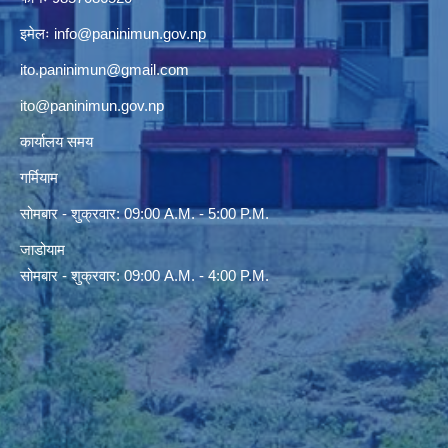
इमेलः
info@paninimun.gov.np
ito.paninimun@gmail.com
ito@paninimun.gov.np
कार्यालय समय
गर्मियाम
सोमबार - शुक्रवार: 09:00 A.M. - 5:00 P.M.
जाडोयाम
सोमबार - शुक्रवार: 09:00 A.M. - 4:00 P.M.