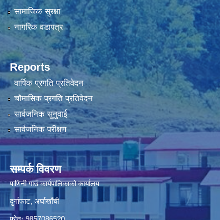
सामाजिक सुरक्षा
नागरिक वडापत्र
Reports
वार्षिक प्रगति प्रतिवेदन
चौमासिक प्रगति प्रतिवेदन
सार्वजनिक सुनुवाई
सार्वजनिक परीक्षण
सम्पर्क विवरण
पाणिनी गाउँ कार्यपालिकाको कार्यालय
दुर्गाफाट, अर्घाखाँची
फोनः 9857086520