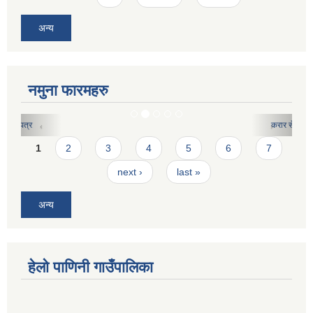
अन्य
नमुना फारमहरु
करार सेवाको लागि दरखास्त फारमः
Pages
1
2
3
4
5
6
7
next ›
last »
अन्य
हेलो पाणिनी गाउँपालिका