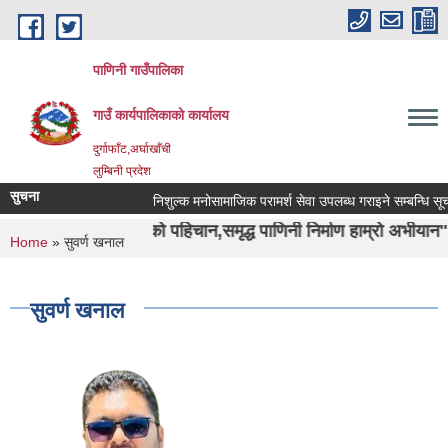
Skip to main content
पाणिनी गाउँपालिका
गाउँ कार्यपालिकाको कार्यालय
दुर्गाफाँट,अर्घाखाँची
लुम्बिनी प्रदेश
सुचना
निशुल्क मनोसामाजिक परामर्श सेवा उपलब्ध गराइने सम्बन्धि सूचना ।
्वाशा ऋषिको पहिचान,समृद्ध पाणिनी निर्माण हाम्रो अभीयान"।
You are here
Home
» सुवर्ण खनाल
सुवर्ण खनाल