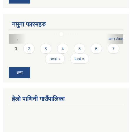
नमुना फारमहरु
करार सेवाको लागि दरखास्त फारमः
Pages
1
2
3
4
5
6
7
next ›
last »
अन्य
हेलो पाणिनी गाउँपालिका