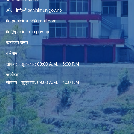
इमेलः
info@paninimun.gov.np
ito.paninimun@gmail.com
ito@paninimun.gov.np
कार्यालय समय
गर्मियाम
सोमबार - शुक्रवार: 09:00 A.M. - 5:00 P.M.
जाडोयाम
सोमबार - शुक्रवार: 09:00 A.M. - 4:00 P.M.