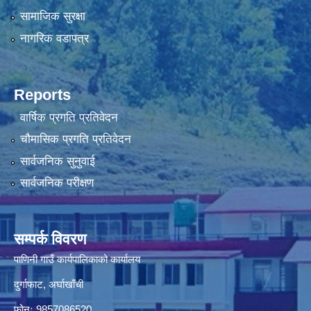
सामाजिक सुरक्षा
नागरिक वडापत्र
Reports
वार्षिक प्रगति प्रतिवेदन
चौमासिक प्रगति प्रतिवेदन
सार्वजनिक सुनुवाई
सार्वजनिक परीक्षण
सम्पर्क विवरण
पाणिनी गाउँ कार्यपालिकाको कार्यालय
दुर्गाफाट, अर्घाखाँची
फोनः 9857086520