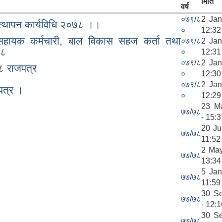
मिति
वर्ष
०७९/८
2 Jan
वस्थापन कार्यविधि २०७८ ।।
०
12:32
लय सहायक कर्मचारी, बाल विकास सहज कर्ता तथा
०७९/८
2 Jan
७८
०
12:31
०७९/८
2 Jan
८ राजपत्र
०
12:30
०७९/८
2 Jan
पत्र ।
०
12:29
23 M
७७/७८
- 15:3
20 Ju
७७/७८
11:52
2 May
७७/७८
13:34
5 Jan
७७/७८
11:59
30 S
७७/७८
- 12:1
30 S
७७/७८