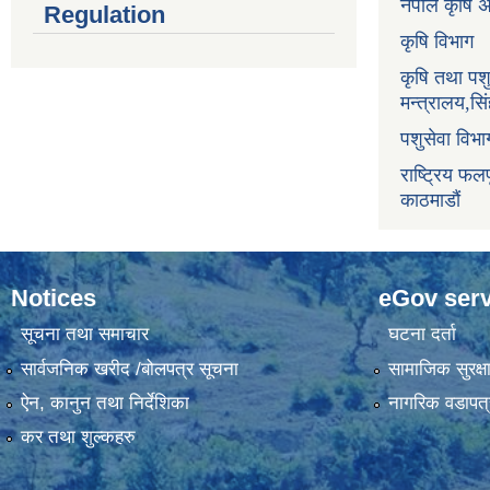
नेपाल कृषि 
Regulation
कृषि विभाग
कृषि तथा पश
मन्त्रालय,सि
पशुसेवा विभ
राष्ट्रिय फलफ
काठमाडौं
Notices
eGov serv
सूचना तथा समाचार
घटना दर्ता
सार्वजनिक खरीद /बोलपत्र सूचना
सामाजिक सुरक्ष
ऐन, कानुन तथा निर्देशिका
नागरिक वडापत्
कर तथा शुल्कहरु