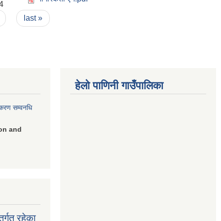
4
last »
हेलो पाणिनी गाउँपालिका
िकरण सम्वनधि
on and
र्गत रहेका