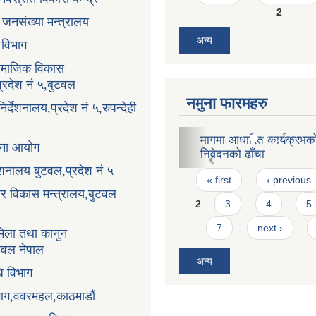
2
ा जनसंख्या मन्त्रालय
अन्य
ा विभाग
सामाजिक विकास
प्रदेश नं ५,बुटवल
नमुना फारमहरु
र्देशनालय,प्रदेश नं ५,रुपन्देही
प्रवेश पत्र
ोजना आयोग
Pages
« first
‹ previous
्देशनालय बुटवल,प्रदेश नं ५
2
3
4
5
धार विकास मन्त्रालय,बुटवल
7
next ›
िला तथा कानुन
अन्य
ुटवल नेपाल
ि विभाग
भाग,ववरमहल,काठमाडौं