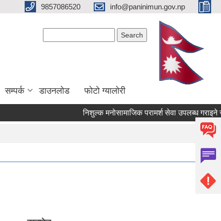
9857086520
info@paninimun.gov.np
Search form
Search
सम्पर्क
डाउनलोड
फोटो ग्यालोरी
निशुल्क मनोसामाजिक परामर्श सेवा उपलब्ध गराइने सम्बन्धि