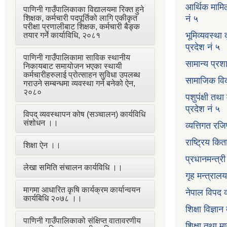
आर्थिक मामि
पाणिनी गाउँपालिकाका विद्यालयमा रिक्त हुने
शिक्षक, कर्मचारी पदपूर्तिको लागि एकीकृत
नं ५
परीक्षा प्रणालीबाट शिक्षक, कर्मचारी बैङ्क
भूमिव्यवस्था
तयार गर्ने कार्याविधि, २०८१
प्रदेश नं ५
पाणिनी गाउँपालिकामा साविक स्थानीय
सामान्य प्रश
निकायबाट समायोजन भएका स्थायी
कर्मचारीहरुलाई प्रोत्साहन सुविधा उपलब्ध
सामाजिक विक
गराउने सम्बन्धमा व्यवस्था गर्न बनेको ऐन,
२०८०
पशुपंक्षी तथा
प्रदेश नं ५
विपद् व्यवस्थापन कोष (सञ्चालन) कार्यविधि
संशोधन ।।
व्यत्तिगत रजि
राष्ट्रिय कि
शिक्षा ऐन ।।
प्रधानमन्त्र
लेखा समिति संचालन कार्यविधि ।।
गृह मन्त्रालय
मागमा आधारित कृषि कार्यक्रम कार्यान्वयन
नेपाल विपद व
कार्यबिधि २०७८ ।।
शिक्षा विज्ञा
पाणिनी गाउँपालिकाको संक्षिप्त वातावरणीय
शिक्षा तथा म