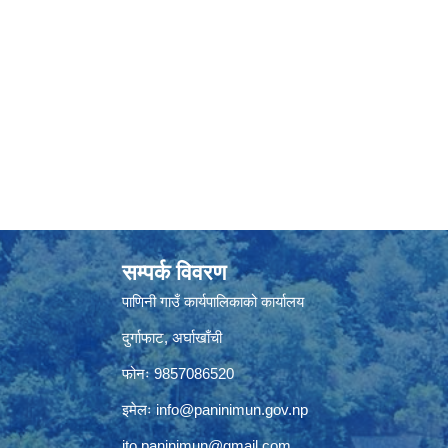
सम्पर्क विवरण
पाणिनी गाउँ कार्यपालिकाको कार्यालय
दुर्गाफाट, अर्घाखाँची
फोनः 9857086520
इमेलः
info@paninimun.gov.np
ito.paninimun@gmail.com