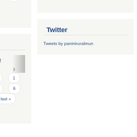
Twitter
Tweets by paniniruralmun
1
6
last »