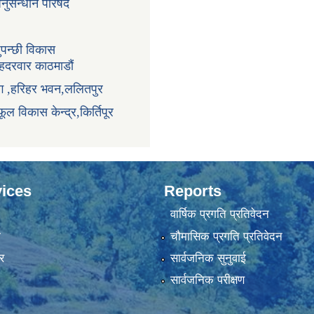
अनुसन्धान परिषद
ुपन्छी विकास
ंहदरवार काठमाडौं
ाग ,हरिहर भवन,ललितपुर
ूल विकास केन्द्र,किर्तिपूर
ices
Reports
वार्षिक प्रगति प्रतिवेदन
ा
चौमासिक प्रगति प्रतिवेदन
र
सार्वजनिक सुनुवाई
सार्वजनिक परीक्षण