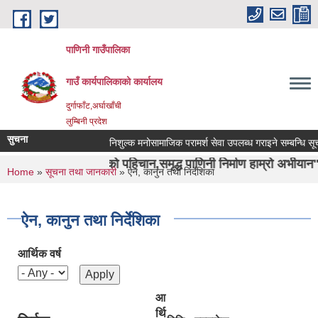
Skip to main content
पाणिनी गाउँपालिका
गाउँ कार्यपालिकाको कार्यालय
दुर्गाफाँट,अर्घाखाँची
लुम्बिनी प्रदेश
सुचना
निशुल्क मनोसामाजिक परामर्श सेवा उपलब्ध गराइने सम्बन्धि सूचना ।
वाशा ऋषिको पहिचान,समृद्ध पाणिनी निर्माण हाम्रो अभीयान"।
You are here
Home
»
सूचना तथा जानकारी
» ऐन, कानुन तथा निर्देशिका
ऐन, कानुन तथा निर्देशिका
आर्थिक वर्ष
आ
र्थि