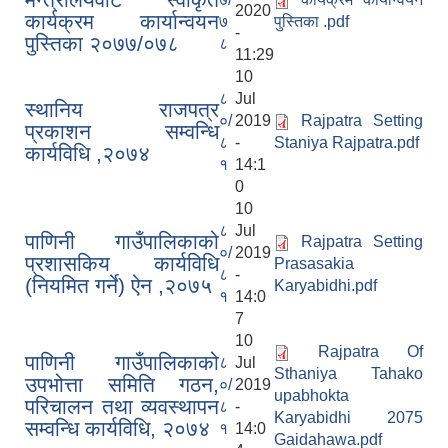
2020
कार्यक्रम कार्यान्वयन
७
पुस्तिका .pdf
-
पुस्तिका २०७७/०७८
८
11:29
10
८
Jul
स्थानिय राजपत्र
०/
2019
Rajpatra Setting
प्रकाशन सम्वन्धि
८
-
Staniya Rajpatra.pdf
कार्यविधि ,२०७४
१
14:1
0
10
८
Jul
पाणिनी गाउँपालिकाको
Rajpatra Setting
०/
2019
प्रशासकिय कार्यविधि
Prasasakia
८
-
(नियमित गर्ने) ऐन ,२०७५
Karyabidhi.pdf
१
14:0
7
10
Rajpatra Of
पाणिनी गाउँपालिकाको
८
Jul
Sthaniya Tahako
उपभोत्ता समिति गठन,
०/
2019
upabhokta
परिचालन तथा व्यवस्थापन
८
-
Karyabidhi 2075
सम्वन्धि कार्यविधि, २०७४
१
14:0
Gaidahawa.pdf