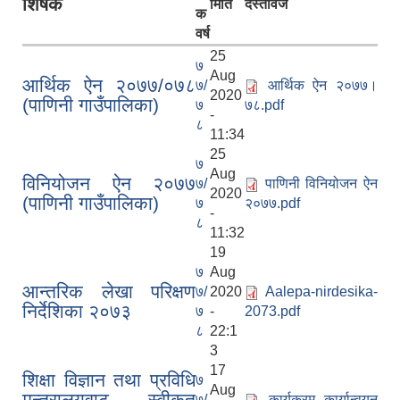
शिर्षक
मिति
दस्तावेज
क
वर्ष
25
७
Aug
आर्थिक ऐन २०७७/०७८
७/
आर्थिक ऐन २०७७।
2020
(पाणिनी गाउँपालिका)
७
७८.pdf
-
८
11:34
25
७
Aug
विनियोजन ऐन २०७७
७/
पाणिनी विनियोजन ऐन
2020
(पाणिनी गाउँपालिका)
७
२०७७.pdf
-
८
11:32
19
७
Aug
आन्तरिक लेखा परिक्षण
७/
2020
Aalepa-nirdesika-
निर्देशिका २०७३
७
-
2073.pdf
८
22:1
3
17
शिक्षा विज्ञान तथा प्रविधि
७
Aug
मन्त्रालयवाट स्वीकृत
७/
कार्यक्रम कार्यान्वयन