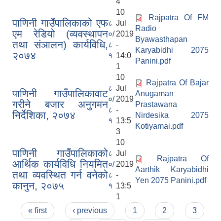
4
10
Rajpatra Of FM
पाणिनी गाउँपालिकाको एफ
८
Jul
Radio
एम रेडियो (व्यवस्थापन
०/
2019
Byawasthapan
तथा संञालन) कार्यविधि,
८
-
Karyabidhi 2075
२०७४
१
14:0
Panini.pdf
1
10
Rajpatra Of Bajar
८
Jul
पाणिनी गाउँपालिकावाट
Anugaman
०/
2019
गरीने बजार अनुगमन
Prastawana
८
-
निर्देशिका, २०७४
Nirdesika 2075
१
13:5
Kotiyamai.pdf
3
10
पाणिनी गाउँपालिकाको
८
Jul
Rajpatra Of
आर्थिक कार्यविधि नियमित
०/
2019
Aarthik Karyabidhi
तथा व्यवस्थित गर्न वनेको
८
-
Yen 2075 Panini.pdf
कानुन, २०७५
१
13:5
1
Pages
« first
‹ previous
1
2
3