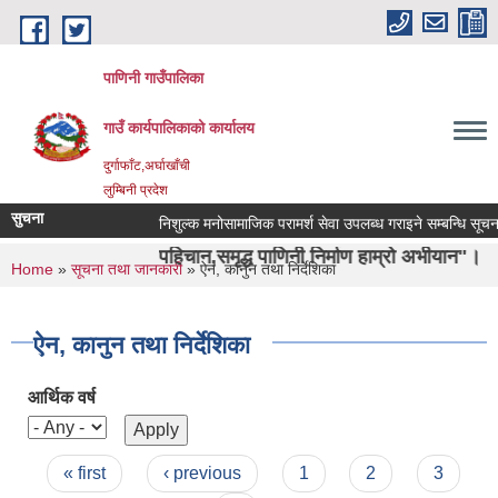
Skip to main content
पाणिनी गाउँपालिका
गाउँ कार्यपालिकाको कार्यालय
दुर्गाफाँट,अर्घाखाँची
लुम्बिनी प्रदेश
सुचना
निशुल्क मनोसामाजिक परामर्श सेवा उपलब्ध गराइने सम्बन्धि सूचना ।
ा ऋषिको पहिचान,समृद्ध पाणिनी निर्माण हाम्रो अभीयान"।
You are here
Home
»
सूचना तथा जानकारी
» ऐन, कानुन तथा निर्देशिका
ऐन, कानुन तथा निर्देशिका
आर्थिक वर्ष
Pages
« first
‹ previous
1
2
3