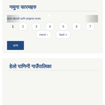
नमुना फारमहरु
करार सेवाको लागि दरखास्त फारमः
Pages
1
2
3
4
5
6
7
next ›
last »
अन्य
हेलो पाणिनी गाउँपालिका