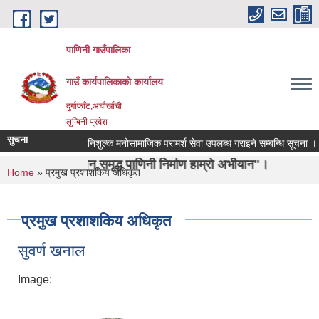
Skip to main content
पाणिनी गाउँपालिका
गाउँ कार्यपालिकाको कार्यालय
दुर्गाफाँट,अर्घाखाँची
लुम्बिनी प्रदेश
सुचना
निशुल्क मनोसामाजिक परामर्श सेवा उपलब्ध गराइने सम्बन्धि सूचना ।
सि
,समृद्ध पाणिनी निर्माण हाम्रो अभीयान"।
You are here
Home
» प्रमुख प्रशाशकिय अधिकृत
प्रमुख प्रशाशकिय अधिकृत
सुवर्ण खनाल
Image: